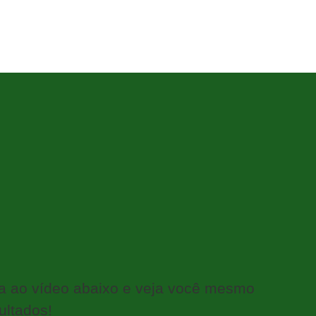
ta ao vídeo abaixo e veja você mesmo
ultados!