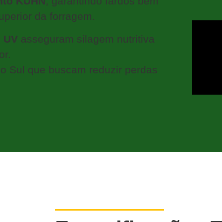
nto KUHN
, garantindo fardos bem
superior da forragem.
o UV
asseguram silagem nutritiva
or.
do Sul que buscam reduzir perdas