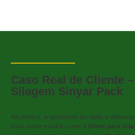
Caso Real de Cliente –
Silagem Sinyar Pack
Na prática, a qualidade faz toda a diferenç
Este vídeo mostra como o
Filme para Sil