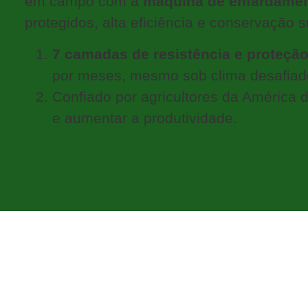
em campo com a
máquina de enfardame
protegidos, alta eficiência e conservação 
7 camadas de resistência e proteçã
por meses, mesmo sob clima desafiad
Confiado por agricultores da América 
e aumentar a produtividade.