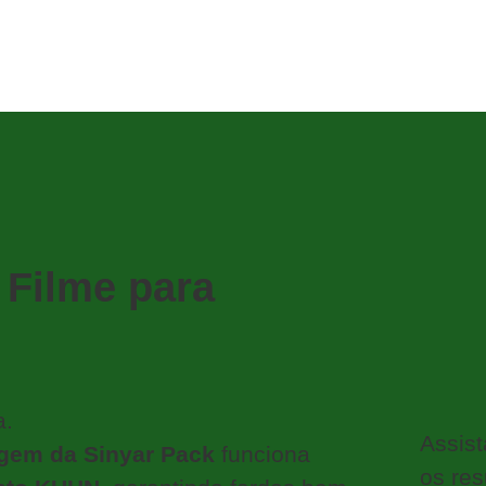
 Filme para
a.
Assis
agem da Sinyar Pack
funciona
os res