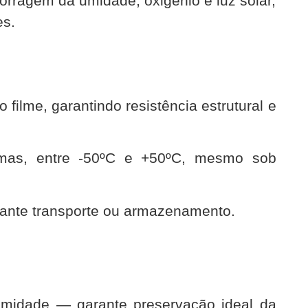
orragem da umidade, oxigênio e luz solar,
es.
filme, garantindo resistência estrutural e
remas, entre -50ºC e +50ºC, mesmo sob
ante transporte ou armazenamento.
 umidade — garante preservação ideal da