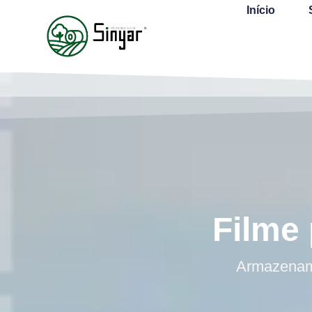
Início
Filme
Armazename