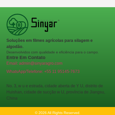
Soluções em filmes agrícolas para silagem e
algodão.
Desenvolvidos com qualidade e eficiência para o campo.
Entre Em Contato
Email: admin@sinyaragro.com
WhatsApp/Telefone: +55 11 95145-7673
No. 3, w u e estrada, cidade aberta de Y U, distrito de
Huishan, cidade de sucção w U, província de Jiangsu,
China
© 2026 All Rights Reserved.